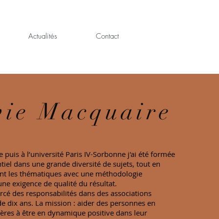
Actualités
Contact
vie Macquaire
puis à l’université Paris IV-Sorbonne j'ai été formée
entiel dans une grande diversité de sujets, tout en
nt les thématiques avec une méthodologie
une exigence de qualité du résultat.
ercé des responsabilités dans des associations
e dix ans. La mission : aider des personnes en
ères à être en dynamique positive dans leur