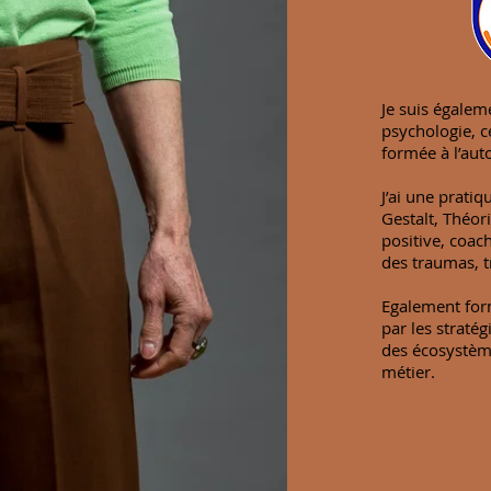
Je suis égalem
psychologie, 
formée à l’aut
J’ai une prati
Gestalt, Théo
positive, coac
des traumas, tr
Egalement form
par les straté
des écosystème
métier.