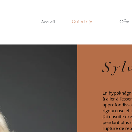
Accueil
Qui suis je
Offre
Syl
En hypokhâgne 
à aller à l’ess
approfondissa
rigoureuse et 
J'
ai ensuite ex
pendant plus d
rupture de rep