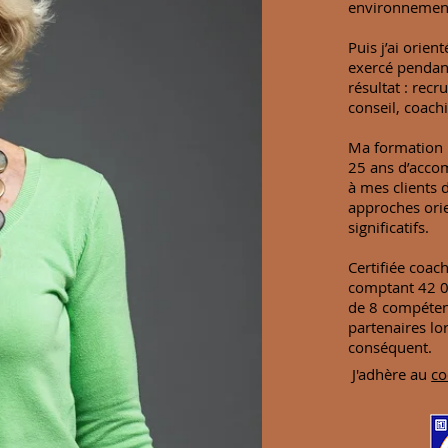
environnement
Puis j’ai orien
exercé pendan
résultat : rec
conseil, coach
Ma formation i
25 ans d’acco
à mes clients 
approches orie
significatifs.
Certifiée coac
comptant 42 0
de 8 compétenc
partenaires lo
conséquent.
J'adhère au
co