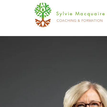
Sylvie Macquaire
COACHING & FORMATION